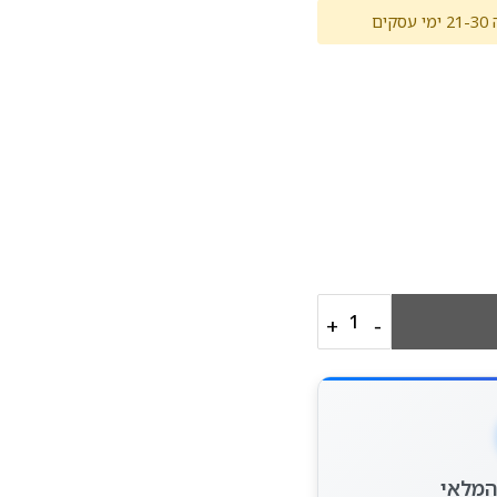
ם
+
−
המלאי