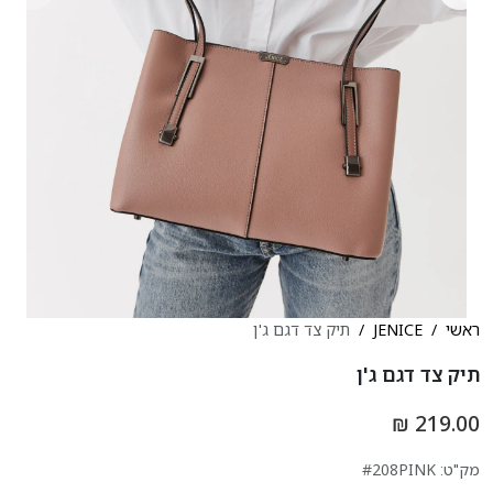
ראשי
JENICE
תיק צד דגם ג'ן
תיק צד דגם ג'ן
219.00 ₪
מק"ט:
#208PINK