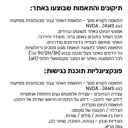
תיקונים והתאמות שבוצעו באתר:
התאמה לקורא מסך - התאמת האתר עבור טכנולוגיות מסייעות
כגון NVDA , JAWS
אמצעי הניווט באתר פשוטים וברורים.
תכני האתר כתובים באופן ברור, מסודר והיררכי.
האתר מותאם לצפייה בדפדפנים מודרניים.
התאמת האתר לתצוגה תואמת מגוון מסכים ורזולוציות.
כל הדפים באתר בעלי מבנה קבוע (1H/2H/3H וכו').
לכל התמונות באתר יש הסבר טקסטואלי חלופי (alt).
פונקציונליות תוכנת נגישות:
התאמה לקורא מסך - התאמת האתר עבור טכנולוגיות מסייעות
כגון NVDA , JAWS
עצירת הבהובים - עצירת אלמנטים נעים וחסימת אנימציות
דילוג ישיר לתוכן - דילוג על התפריט הראשי ישירות אל התוכן.
התאמה לניווט מקלדת.
הגדלה / הקטנה של טקסט.
ריווח בין אותיות / מילים / שורות.
ניגודיות וצבע - גבוהה, הפוכה, שחור לבן.
גופן קריא.