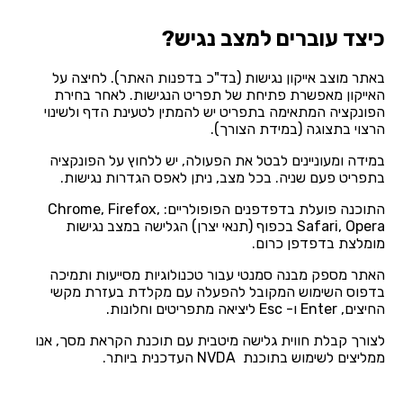
כיצד עוברים למצב נגיש?
באתר מוצב אייקון נגישות (בד"כ בדפנות האתר). לחיצה על
האייקון מאפשרת פתיחת של תפריט הנגישות. לאחר בחירת
הפונקציה המתאימה בתפריט יש להמתין לטעינת הדף ולשינוי
הרצוי בתצוגה (במידת הצורך).
במידה ומעוניינים לבטל את הפעולה, יש ללחוץ על הפונקציה
בתפריט פעם שניה. בכל מצב, ניתן לאפס הגדרות נגישות.
התוכנה פועלת בדפדפנים הפופולריים: Chrome, Firefox,
Safari, Opera בכפוף (תנאי יצרן) הגלישה במצב נגישות
מומלצת בדפדפן כרום.
האתר מספק מבנה סמנטי עבור טכנולוגיות מסייעות ותמיכה
בדפוס השימוש המקובל להפעלה עם מקלדת בעזרת מקשי
החיצים, Enter ו- Esc ליציאה מתפריטים וחלונות.
לצורך קבלת חווית גלישה מיטבית עם תוכנת הקראת מסך, אנו
ממליצים לשימוש בתוכנת NVDA העדכנית ביותר.