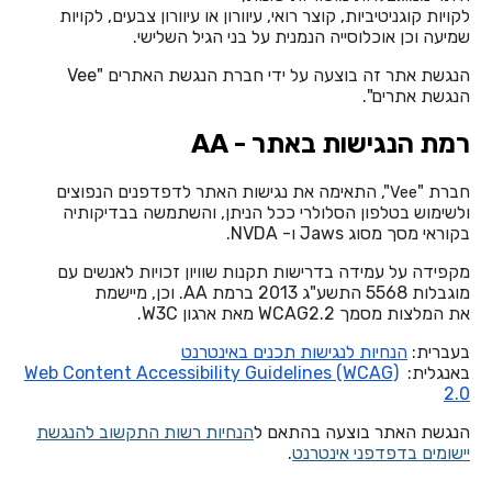
לקויות קוגניטיביות, קוצר רואי, עיוורון או עיוורון צבעים, לקויות
שמיעה וכן אוכלוסייה הנמנית על בני הגיל השלישי.
הנגשת אתר זה בוצעה על ידי חברת הנגשת האתרים "Vee
הנגשת אתרים".
רמת הנגישות באתר - AA
חברת "
", התאימה את נגישות האתר לדפדפנים הנפוצים
Vee
ולשימוש בטלפון הסלולרי ככל הניתן, והשתמשה בבדיקותיה
בקוראי מסך מסוג Jaws ו- NVDA.
מקפידה על עמידה בדרישות תקנות שוויון זכויות לאנשים עם
מוגבלות 5568 התשע"ג 2013 ברמת AA. וכן, מיישמת
את המלצות מסמך WCAG2.2 מאת ארגון W3C.
בעברית:
הנחיות לנגישות תכנים באינטרנט
באנגלית:
Web Content Accessibility Guidelines (WCAG)
2.0
הנגשת האתר בוצעה בהתאם ל
הנחיות רשות התקשוב להנגשת
יישומים בדפדפני אינטרנט
.