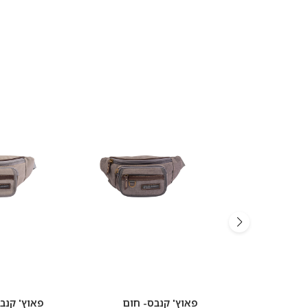
פאוץ' קנבס- חום
פאוץ' קנבס