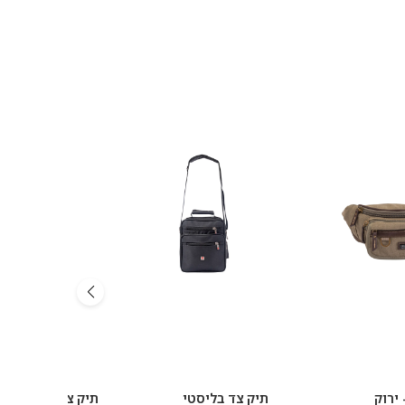
ירוק
תיק צד בליסטי
תיק צד מיני רוחב