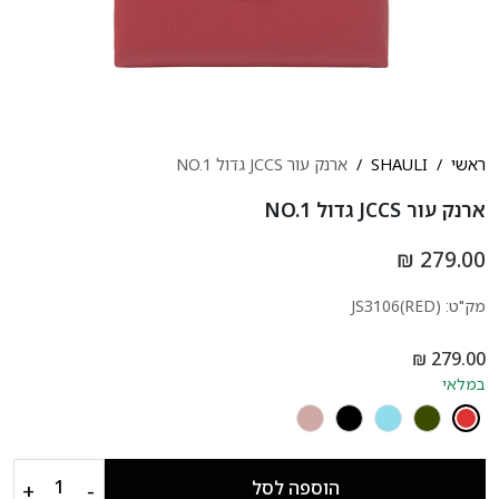
ראשי
SHAULI
ארנק עור JCCS גדול NO.1
ארנק עור JCCS גדול NO.1
279.00 ₪
מק"ט:
JS3106(RED)
במלאי
+
−
הוספה לסל