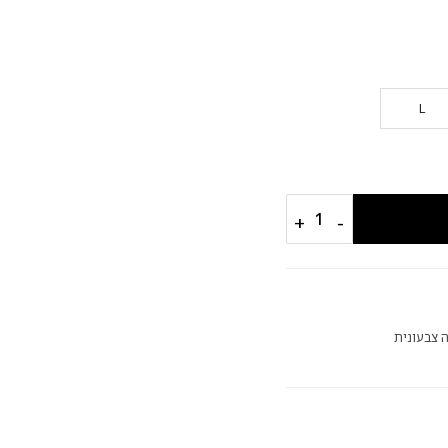
L
+
−
 צבעונית